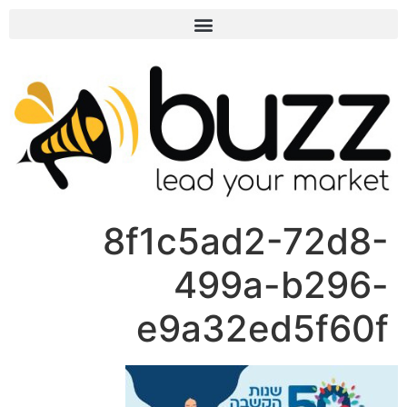
8f1c5ad2-72d8-
499a-b296-
e9a32ed5f60f