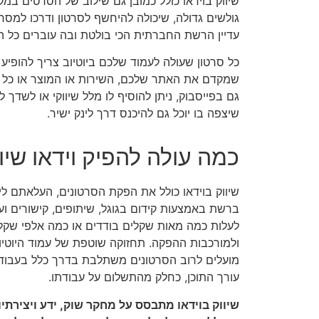
שיווק בוידאו כולל כמובן גם שילוב של הסרטים ב
גולשים גדולה, שיכולה להיחשף לסרטון ודרכו למסר 
עדיין הרשת החברתית הכי בולטת ובה עוברים כל התכ
כל סרטון שעולה לעמוד שלכם ביוטיוב צריך להופיע
שמקדם את האתר שלכם, השירות או המוצר או כל 
גם בפייסבוק, ניתן להוסיף לו מלל שיווקי או לשדך 
שיצפה בו יוכל גם להיכנס דרך לינק ישיר.
כמה עולה להפיק וידאו שיוו
שיווק בוידאו כולל את הפקת הסרטונים, העלאתם לי
ברשת באמצעות קידום בגוגל, שיתופים, קישורים וע
לעלות כמה מאות שקלים בודדים או כמה אלפי שקלי
ולמורכבות ההפקה. תחזוקה שוטפת של עמוד היוטיוב
מועלים לרוב הסרטונים משתלבת בדרך כלל בעבוד
עורך התוכן, כחלק מהתשלום על עבודתו.
שיווק בוידאו מתבסס על מחקר שוק, ידע ויצירתי