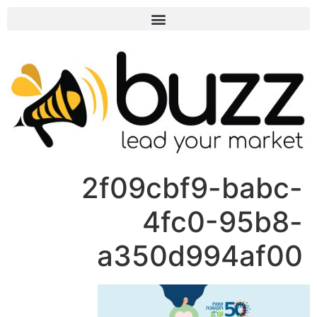
2f09cbf9-babc-
4fc0-95b8-
a350d994af00