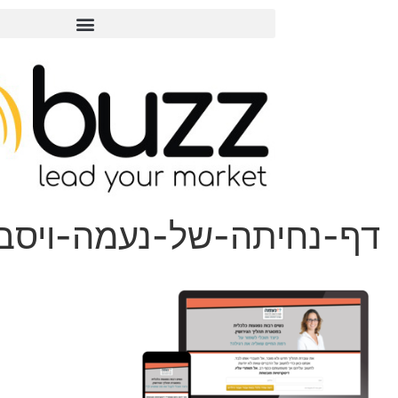
נחיתה-של-נעמה-ויסבורט